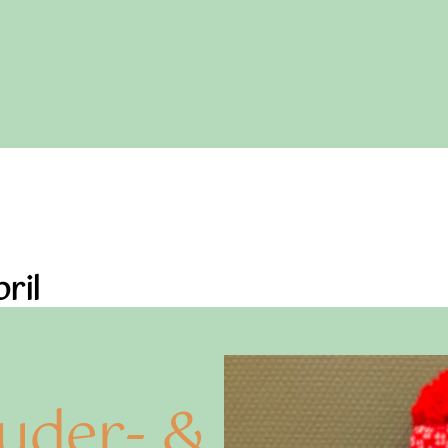
ril
uder- &