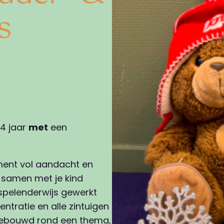
s
 4 jaar
met
een
ent vol aandacht en
n samen met je kind
spelenderwijs gewerkt
ntratie en alle zintuigen
pgebouwd rond een thema,