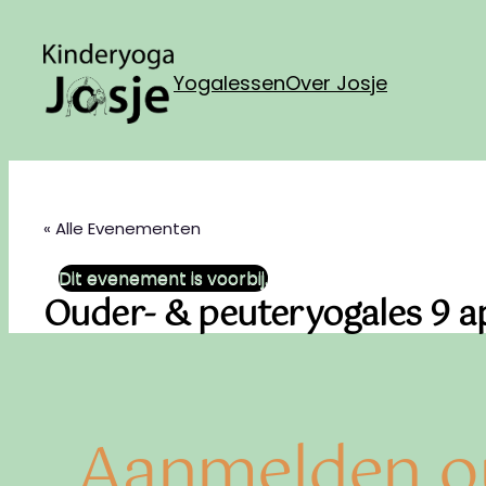
Yogalessen
Over Josje
« Alle Evenementen
Dit evenement is voorbij.
Ouder- & peuteryogales 9 ap
Aanmelden o