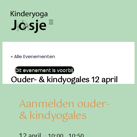
« Alle Evenementen
Dit evenement is voorbij.
Ouder- & kindyogales 12 april
Aanmelden ouder-
& kindyogales
12 april
10:00
10:50
@
–