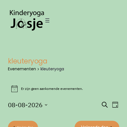
kleuteryoga
Evenementen
kleuteryoga
Evenementen
in
Er zijn geen aankomende evenementen.
Bericht
8
Evene
Eve
08-08-2026
Zoeken
augustus
Dag
wee
Zoeken
Selecteer
2026
nav
een
en
datum.