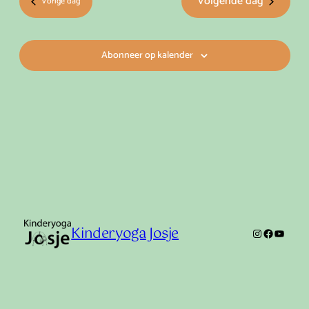
Volgende dag
Vorige dag
weerge
navigat
Abonneer op kalender
Kinderyoga Josje
Instagram
Facebo
YouTu