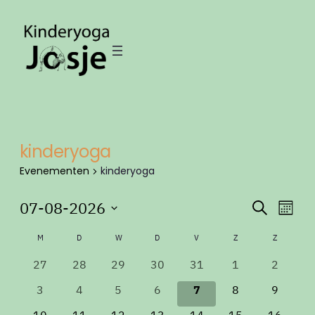
kinderyoga
Evenementen
kinderyoga
Evenementen
Evene
Eve
07-08-2026
Zoeken
Maan
wee
Zoeken
Selecteer
Kalender
nav
M
MAANDAG
D
DINSDAG
W
WOENSDAG
D
DONDERDAG
V
VRIJDAG
Z
ZATERDAG
Z
ZONDAG
een
en
van
datum.
0
0
0
0
0
0
0
27
28
29
30
31
1
weerge
2
Evenementen
evenementen
evenementen
evenementen
evenementen
evenementen
evenementen
evenem
navigat
0
0
0
0
0
0
0
3
4
5
6
7
8
9
evenementen
evenementen
evenementen
evenementen
evenementen
evenementen
evenem
0
0
0
0
0
0
0