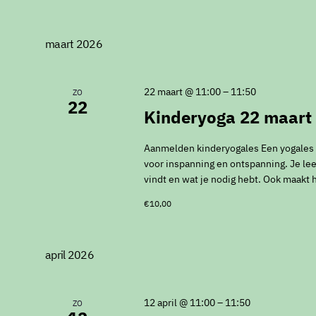
en
Zoek
Selecteer
weergeven
voor
een
maart 2026
Evenementen
datum.
navigatie
met
keyword.
22 maart @ 11:00
–
11:50
ZO
22
Kinderyoga 22 maart
Aanmelden kinderyogales Een yogales vo
voor inspanning en ontspanning. Je leer
vindt en wat je nodig hebt. Ook maakt 
€10,00
april 2026
12 april @ 11:00
–
11:50
ZO