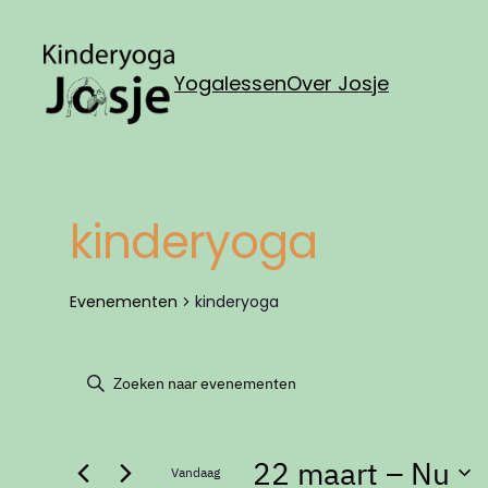
Yogalessen
Over Josje
kinderyoga
Evenementen
kinderyoga
Evenementen
Evenementen
Vul
een
Zoeken
keyword
22 maart
 – 
Nu
in.
Vandaag