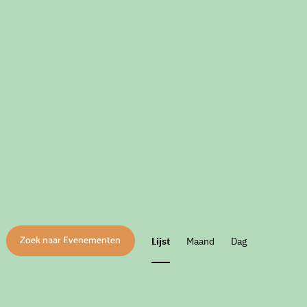
Eveneme
Zoek naar Evenementen
Lijst
Maand
Dag
weergav
navigatie