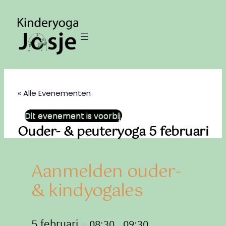
« Alle Evenementen
Dit evenement is voorbij.
Ouder- & peuteryoga 5 februari
Aanmelden ouder-
& kindyogales
5 februari
08:30
09:30
@
–