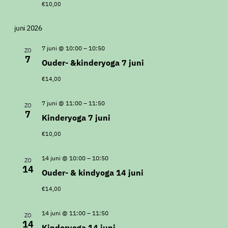
€10,00
juni 2026
7 juni @ 10:00
–
10:50
ZO
7
Ouder- &kinderyoga 7 juni
€14,00
7 juni @ 11:00
–
11:50
ZO
7
Kinderyoga 7 juni
€10,00
14 juni @ 10:00
–
10:50
ZO
14
Ouder- & kindyoga 14 juni
€14,00
14 juni @ 11:00
–
11:50
ZO
14
Kinderyoga 14 juni