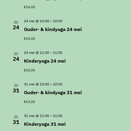
€14,00
24 mei @ 10:00
–
10:50
ZO
24
Ouder- & kindyoga 24 mei
€14,00
24 mei @ 11:00
–
11:50
ZO
24
Kinderyoga 24 mei
€10,00
31 mei @ 10:00
–
10:50
ZO
31
Ouder- & kindyoga 31 mei
€14,00
31 mei @ 11:00
–
11:50
ZO
31
Kinderyoga 31 mei