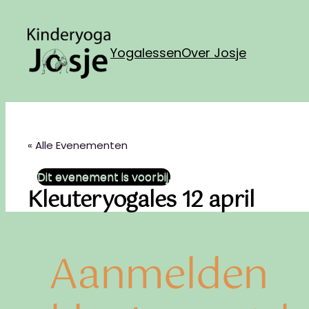
Yogalessen
Over Josje
« Alle Evenementen
Dit evenement is voorbij.
Kleuteryogales 12 april
Aanmelden