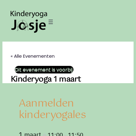
« Alle Evenementen
Dit evenement is voorbij.
Kinderyoga 1 maart
Aanmelden
kinderyogales
1 maart
11:00
11:50
@
–