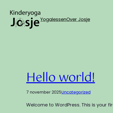
Ga
naar
Yogalessen
Over Josje
de
inhoud
Hello world!
7 november 2025
Uncategorized
Welcome to WordPress. This is your first